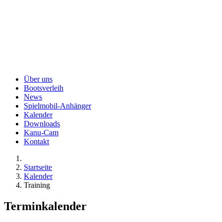
Über uns
Bootsverleih
News
Spielmobil-Anhänger
Kalender
Downloads
Kanu-Cam
Kontakt
Startseite
Kalender
Training
Terminkalender
Nach Monat
Gehe zu Monat
Gehe zu Monat
Training