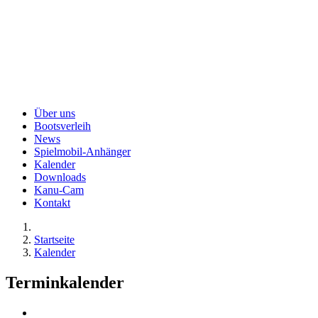
Über uns
Bootsverleih
News
Spielmobil-Anhänger
Kalender
Downloads
Kanu-Cam
Kontakt
Startseite
Kalender
Terminkalender
Nach Monat
Gehe zu Monat
Gehe zu Monat
Vorheriger Tag
Montag, 13. Juli 2026