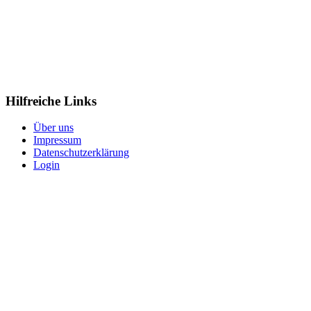
Hilfreiche Links
Über uns
Impressum
Datenschutzerklärung
Login
Copyright © 2026 Colditzer Kanu- und Sportverein e.V.. Alle
Rechte vorbehalten.
Joomla!
ist freie, unter der
GNU/GPL-Lizenz
veröffentlichte
Software.