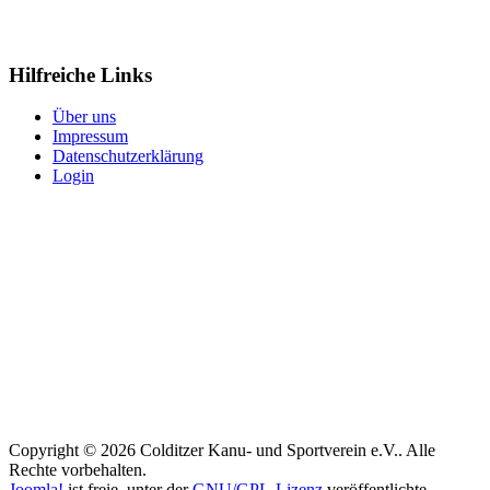
Hilfreiche Links
Über uns
Impressum
Datenschutzerklärung
Login
Copyright © 2026 Colditzer Kanu- und Sportverein e.V.. Alle
Rechte vorbehalten.
Joomla!
ist freie, unter der
GNU/GPL-Lizenz
veröffentlichte